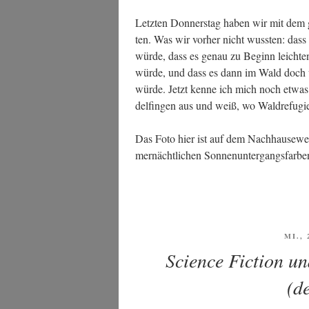
Letz­ten Don­ners­tag haben wir mit dem g
ten. Was wir vor­her nicht wuss­ten: dass 
wür­de, dass es genau zu Beginn leich­t
wür­de, und dass es dann im Wald doch ü
wür­de. Jetzt ken­ne ich mich noch etwas 
del­fin­gen aus und weiß, wo Wald­re­fu­g
Das Foto hier ist auf dem Nach­hau­se­we
mer­nächt­li­chen Son­nen­un­ter­gangs­far
VERÖ
MI., 
AM
Science Fiction un
(d