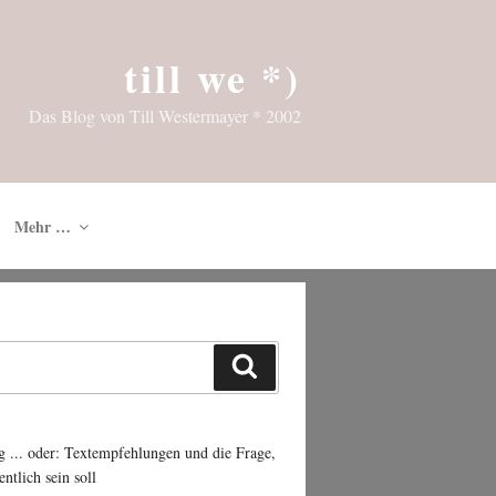
till we *)
Das Blog von Till Westermayer * 2002
Mehr …
Suchen
g ... oder: Textempfehlungen und die Frage,
entlich sein soll