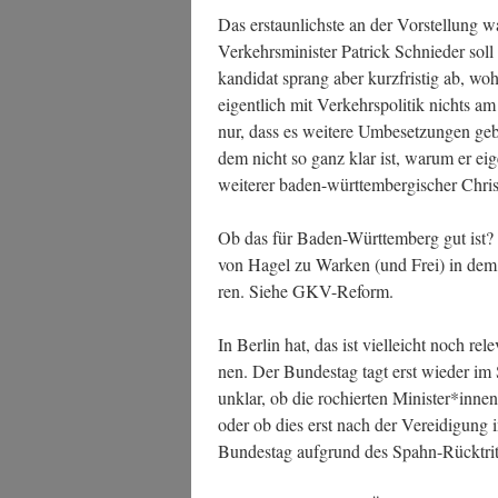
Das erstaun­lichs­te an der Vor­stel­lung 
Ver­kehrs­mi­nis­ter Patrick Schnie­der sol
kan­di­dat sprang aber kurz­fris­tig ab, wohl
eigent­lich mit Ver­kehrs­po­li­tik nichts a
nur, dass es wei­te­re Umbe­set­zun­gen geb
dem nicht so ganz klar ist, war­um er eige
wei­te­rer baden-würt­tem­ber­gi­scher Ch
Ob das für Baden-Würt­tem­berg gut ist? 
von Hagel zu War­ken (und Frei) in dem,
ren. Sie­he GKV-Reform.
In Ber­lin hat, das ist viel­leicht noch rel
nen. Der Bun­des­tag tagt erst wie­der im 
unklar, ob die rochi­er­ten Minister*innen
oder ob dies erst nach der Ver­ei­di­gun
Bun­des­tag auf­grund des Spahn-Rück­trit