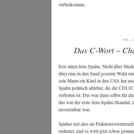
vorbeikomme.
VERÖ
SA., 
AM
Das C‑Wort – Ch
Erst stürzt Jens Spahn. Nicht über Mas­ken­
über eine in den Sand gesetz­te Wahl einer 
sein Mann ein Kind in den USA hat aus­tra
Spahn poli­tisch ablehnt, die die CDU/CS
ver­bo­ten ist. Das war dann selbst für di
das war der ers­te Jens-Spahn-Skan­dal, der
unver­ein­bar war.
Spahns trat also als Frak­ti­ons­vor­sit­zen
ord­ne­ter, und es wird jetzt schon gemun