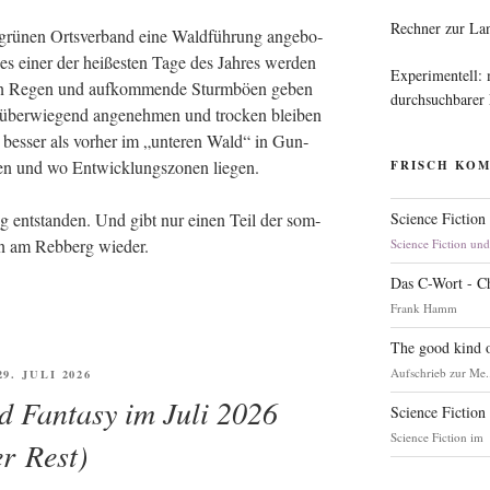
Rechner zur La
rü­nen Orts­ver­band eine Wald­füh­rung ange­bo­
es einer der hei­ßes­ten Tage des Jah­res wer­den
Experimentell:
en Regen und auf­kom­men­de Sturm­bö­en geben
durchsuchbarer
ber­wie­gend ange­neh­men und tro­cken blei­ben
bes­ser als vor­her im „unte­ren Wald“ in Gun­
i­en und wo Ent­wick­lungs­zo­nen liegen.
FRISCH KO
Science Fiction
g ent­stan­den. Und gibt nur einen Teil der som­
­ben am Reb­berg wieder.
Science Fiction un
Das C-Wort - C
Frank Hamm
The good kind o
Aufschrieb zur Me.
FFENTLICHT
29. JULI 2026
d Fantasy im Juli 2026
Science Fiction
Science Fiction im
er Rest)