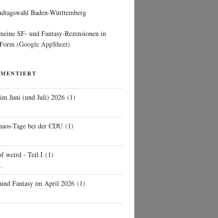
ndtagswahl Baden-Württemberg
 meine SF- und Fantasy-Rezensionen in
 Form
(Google AppSheet)
MMENTIERT
 im Juni (und Juli) 2026
(
1
)
d
haos-Tage bei der CDU
(
1
)
f weird - Teil I
(
1
)
..
 und Fantasy im April 2026
(
1
)