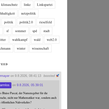
klimaschutz
linke
Linkspartei
hhaltigkeit
netzpolitik
politik
politik2.0
rieselfeld
n
sf
sommer
spd
stadt
itter
wahlkampf
wald
web2.0
tschmann
winter
wissenschaft
FEED
ermayer
on 9.8.2026, 08:41:13
boosted
armlos
on
9.8.2026, 05:39:01
ss Blaise Pascal, der Namensgeber für die
ache, nicht nur Mathematiker war, sondern auch
s öffentlichen Nahverkehrs?