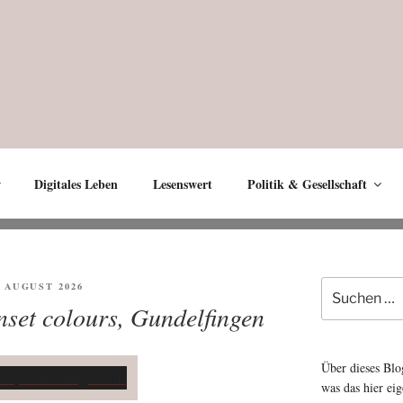
Digitales Leben
Lesenswert
Politik & Gesellschaft
Suche
FENTLICHT
. AUGUST 2026
nach:
nset colours, Gundelfingen
Über dieses Blo
was das hier eig