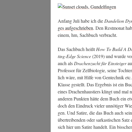
Anfang Juli habe ich die
Dan­de­l­ion Dy
ges auf­ge­schrie­ben
. Den Rest­mo­nat hab
einem, hm, Sach­buch verbracht.
Das Sach­buch heißt
How To Build A Dra­
ting-Edge Sci­ence
(2019) und wur­de von
auch als
Dra­chen­zucht für Ein­stei­ger
auf
Pro­fes­sor für Zell­bio­lo­gie, sei­ne Toch
lich wäre, mit Hil­fe von Gen­tech­nik etc.
Klas­se gestellt. Das Ergeb­nis ist ein Bu
eines Dra­chen­haus­tiers klingt und mal 
ande­ren Punk­ten hät­te dem Buch ein etwa
doch den Ein­druck vie­ler unnö­ti­ger Wie
gen. Und Sati­re, die das Buch auch sein w
über­trei­ben­den oder sar­kas­ti­schen Satz
sich hier um Sati­re han­delt. Ein biss­c