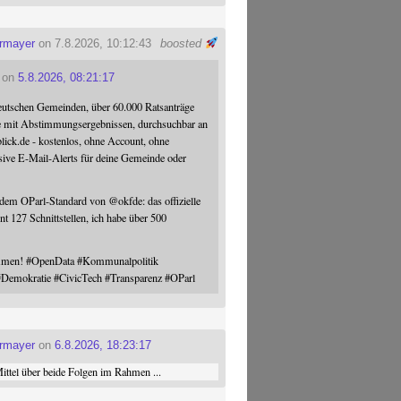
ermayer
on 7.8.2026, 10:12:43
boosted
on
5.8.2026, 08:21:17
eutschen Gemeinden, über 60.000 Ratsanträge
e mit Abstimmungsergebnissen, durchsuchbar an
blick.de - kostenlos, ohne Account, ohne
sive E-Mail-Alerts für deine Gemeinde oder
 dem OParl-Standard von
@
okfde
: das offizielle
nt 127 Schnittstellen, ich habe über 500
ommen!
#
OpenData
#
Kommunalpolitik
#
Demokratie
#
CivicTech
#
Transparenz
#
OParl
ermayer
on
6.8.2026, 18:23:17
ttel über beide Folgen im Rahmen ...