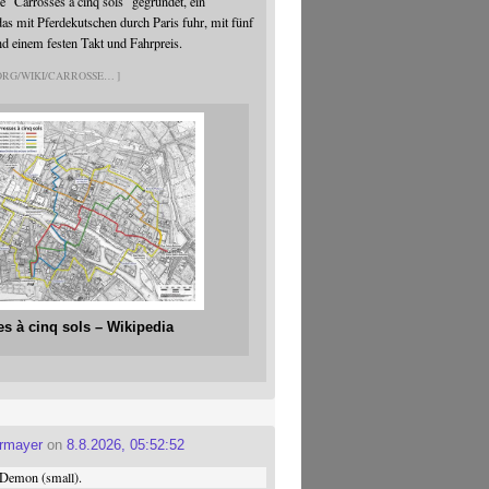
 "Carrosses à cinq sols" gegründet, ein
s mit Pferdekutschen durch Paris fuhr, mit fünf
nd einem festen Takt und Fahrpreis.
.ORG/WIKI/CARROSSE
es à cinq sols – Wikipedia
ermayer
on
8.8.2026, 05:52:52
Demon (small).