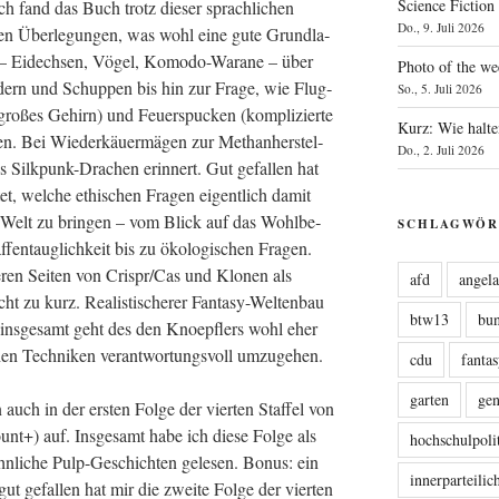
Science Fiction
 Ich fand das Buch trotz die­ser sprach­li­chen
Do., 9. Juli 2026
den Über­le­gun­gen, was wohl eine gute Grund­la­
 – Eidech­sen, Vögel, Komo­do-Wara­ne – über
Photo of the we
Federn und Schup­pen bis hin zur Fra­ge, wie Flug­
So., 5. Juli 2026
(gro­ßes Gehirn) und Feu­er­spu­cken (kom­pli­zier­te
Kurz: Wie halte
n. Bei Wie­der­käu­er­mä­gen zur Methan­her­stel­
Do., 2. Juli 2026
 Silk­punk-Dra­chen erin­nert. Gut gefal­len hat
t, wel­che ethi­schen Fra­gen eigent­lich damit
 Welt zu brin­gen – vom Blick auf das Wohl­be­
SCHLAGWÖR
­fen­taug­lich­keit bis zu öko­lo­gi­schen Fra­gen.
­ren Sei­ten von Crispr/Cas und Klo­nen als
afd
angel
 zu kurz. Rea­lis­ti­sche­rer Fan­ta­sy-Wel­ten­bau
btw13
bu
, ins­ge­samt geht des den Knoepf­lers wohl eher
schen Tech­ni­ken ver­ant­wor­tungs­voll umzugehen.
cdu
fanta
garten
ge
 auch in der ers­ten Fol­ge der vier­ten Staf­fel von
nt+) auf. Ins­ge­samt habe ich die­se Fol­ge als
hochschulpoli
n­li­che Pulp-Geschich­ten gele­sen. Bonus: ein
innerparteili
r gut gefal­len hat mir die zwei­te Fol­ge der vier­ten