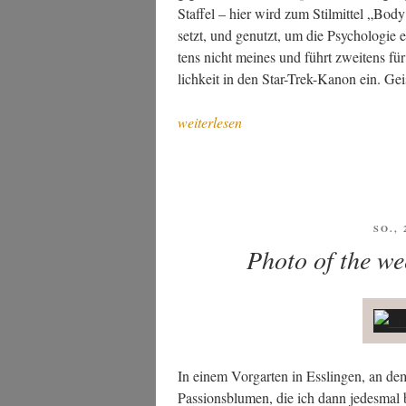
Staf­fel – hier wird zum Stil­mit­tel „Bo
setzt, und genutzt, um die Psy­cho­lo­gie ein
tens nicht mei­nes und führt zwei­tens f
lich­keit in den Star-Trek-Kanon ein. Gei
„Sci­
weiterlesen
ence
Fic­
tion
und
Fan­
VERÖ
SO., 
AM
ta­
Photo of the we
sy
im
Juli
2026
(der Rest)“
In einem Vor­gar­ten in Ess­lin­gen, an de
Pas­si­ons­blu­men, die ich dann jedes­m