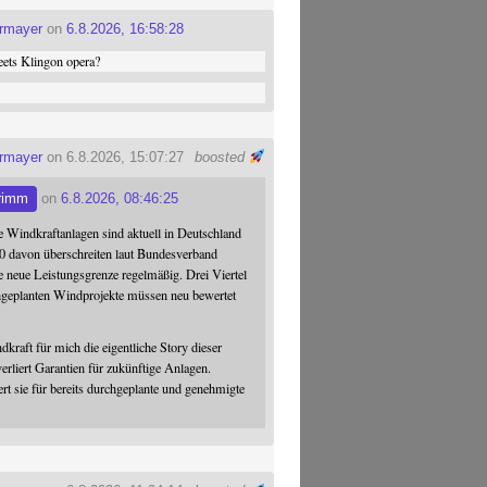
ermayer
on
6.8.2026, 16:58:28
ets Klingon opera?
ermayer
on 6.8.2026, 15:07:27
boosted
rimm
on
6.8.2026, 08:46:25
 Windkraftanlagen sind aktuell in Deutschland
0 davon überschreiten laut Bundesverband
 neue Leistungsgrenze regelmäßig. Drei Viertel
hgeplanten Windprojekte müssen neu bewertet
dkraft für mich die eigentliche Story dieser
verliert Garantien für zukünftige Anlagen.
ert sie für bereits durchgeplante und genehmigte