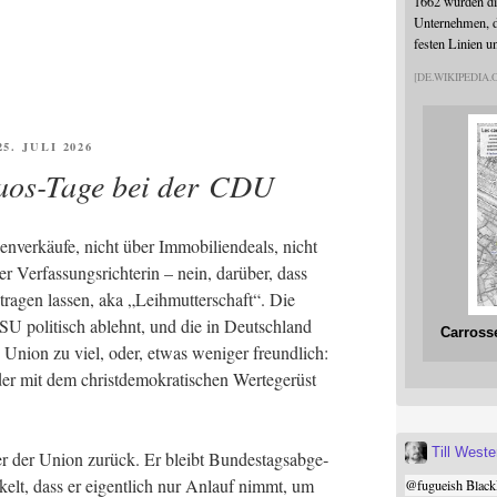
1662 wurden die
Unternehmen, da
festen Linien u
DE.WIKIPEDIA
FFENTLICHT
25. JULI 2026
aos-Tage bei der CDU
ver­käu­fe, nicht über Immo­bi­li­en­de­als, nicht
Ver­fas­sungs­rich­te­rin – nein, dar­über, dass
­gen las­sen, aka „Leih­mut­ter­schaft“. Die
U poli­tisch ablehnt, und die in Deutsch­land
Carross
e Uni­on zu viel, oder, etwas weni­ger freund­lich:
 mit dem christ­de­mo­kra­ti­schen Wer­te­ge­rüst
Till West
­der der Uni­on zurück. Er bleibt Bun­des­tags­ab­ge­
­kelt, dass er eigent­lich nur Anlauf nimmt, um
@
fugueish
Black