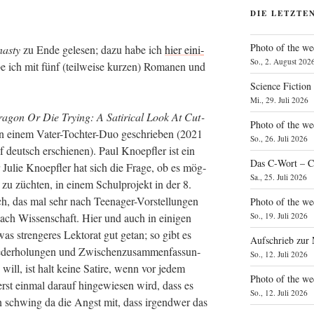
DIE LETZTE
Photo of the we
nasty
zu Ende gele­sen; dazu habe ich
hier eini­
So., 2. August 202
e ich mit fünf (teil­wei­se kur­zen) Roma­nen und
Science Fiction
Mi., 29. Juli 2026
gon Or Die Try­ing: A Sati­ri­cal Look At Cut­
Photo of the we
 einem Vater-Toch­ter-Duo geschrie­ben (2021
So., 26. Juli 2026
 deutsch erschie­nen). Paul Knoepf­ler ist ein
Das C‑Wort – C
­ter Julie Knoepf­ler hat sich die Fra­ge, ob es mög­
Sa., 25. Juli 2026
 zu züch­ten, in einem Schul­pro­jekt in der 8.
ch, das mal sehr nach Teen­ager-Vor­stel­lun­gen
Photo of the we
nach Wis­sen­schaft. Hier und auch in eini­gen
So., 19. Juli 2026
s stren­ge­res Lek­to­rat gut getan; so gibt es
Aufschrieb zur
­der­ho­lun­gen und Zwi­schen­zu­sam­men­fas­sun­
So., 12. Juli 2026
ill, ist halt kei­ne Sati­re, wenn vor jedem
Photo of the w
 erst ein­mal dar­auf hin­ge­wie­sen wird, dass es
So., 12. Juli 2026
hen schwing da die Angst mit, dass irgend­wer das