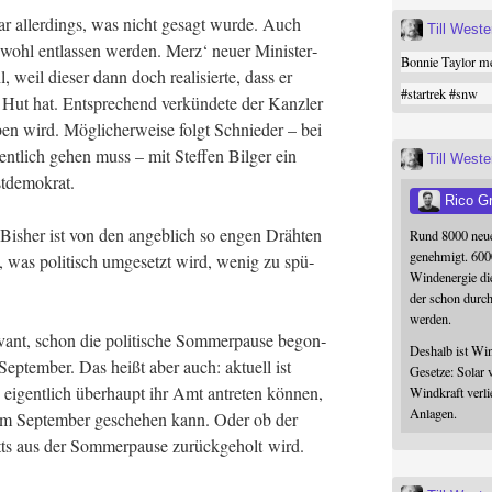
war aller­dings, was nicht gesagt wur­de. Auch
Till West
l wohl ent­las­sen wer­den. Merz‘ neu­er Minis­ter­
Bonnie Taylor me
, weil die­ser dann doch rea­li­sier­te, dass er
#
startrek
#
snw
m Hut hat. Ent­spre­chend ver­kün­de­te der Kanz­ler
en wird. Mög­li­cher­wei­se folgt Schnie­der – bei
nt­lich gehen muss – mit Stef­fen Bil­ger ein
Till West
ristdemokrat.
Rico G
Bis­her ist von den angeb­lich so engen Dräh­ten
Rund 8000 neue
genehmigt. 600
 was poli­tisch umge­setzt wird, wenig zu spü­
Windenergie die
der schon durc
werden.
e­vant, schon die poli­ti­sche Som­mer­pau­se begon­
Deshalb ist Win
Sep­tem­ber. Das heißt aber auch: aktu­ell ist
Gesetze: Solar 
 eigent­lich über­haupt ihr Amt antre­ten kön­nen,
Windkraft verli
Anlagen.
g im Sep­tem­ber gesche­hen kann. Oder ob der
ts aus der Som­mer­pau­se zurück­ge­holt wird.