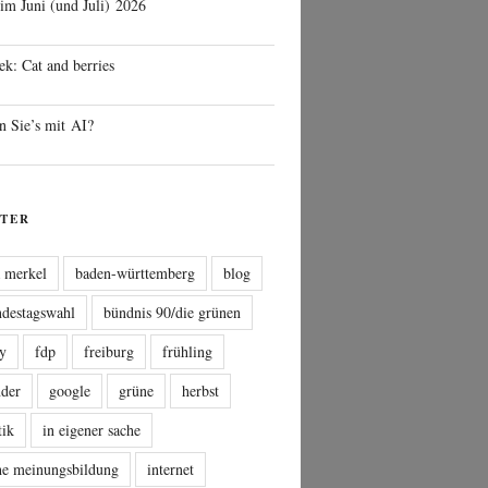
 im Juni (und Juli) 2026
ek: Cat and berries
n Sie’s mit AI?
TER
a merkel
baden-württemberg
blog
ndestagswahl
bündnis 90/die grünen
sy
fdp
freiburg
frühling
nder
google
grüne
herbst
tik
in eigener sache
che meinungsbildung
internet