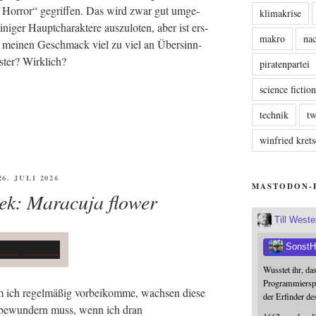
dy Hor­ror“ gegrif­fen. Das wird zwar gut umge­
klimakrise
i­ger Haupt­cha­rak­te­re aus­zu­lo­ten, aber ist ers­
makro
nac
ür mei­nen Geschmack viel zu viel an Über­sinn­
s­ter? Wirklich?
piratenpartei
science fictio
technik
tw
winfried kre
FFENTLICHT
26. JULI 2026
MASTODON-
ek: Maracuja flower
Till West
SonstH
Wusstet ihr, da
Programmierspr
m ich regel­mä­ßig vor­bei­kom­me, wach­sen die­se
der Erfinder de
al bewun­dern muss, wenn ich dran