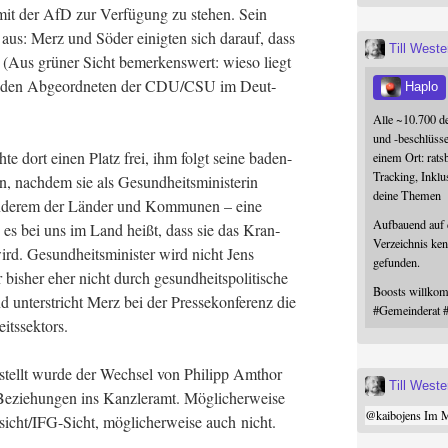
 mit der AfD zur Ver­fü­gung zu ste­hen. Sein
­on aus: Merz und Söder einig­ten sich dar­auf, dass
Till West
. (Aus grü­ner Sicht bemer­kens­wert: wie­so liegt
i den Abge­ord­ne­ten der CDU/CSU im Deut­
Haplo
Alle ~10.700 d
und -beschlüss
h­te dort einen Platz frei, ihm folgt sei­ne baden-
einem Ort: rats
Tracking, Inklu
n, nach­dem sie als Gesund­heits­mi­nis­te­rin
deine Themen
 ande­rem der Län­der und Kom­mu­nen – eine
Aufbauend auf
 es bei uns im Land heißt, dass sie das Kran­
Verzeichnis ken
ird. Gesund­heits­mi­nis­ter wird nicht Jens
gefunden.
is­her eher nicht durch gesund­heits­po­li­ti­sche
Boosts willk
nd unter­stricht Merz bei der Pres­se­kon­fe­renz die
#
Gemeinderat
eitssektors.
ge­stellt wur­de der Wech­sel von Phil­ipp Amt­hor
Till West
Bezie­hun­gen ins Kanz­ler­amt. Mög­li­cher­wei­se
@
kaibojens
Im Mi
s­sich­t/IFG-Sicht, mög­li­cher­wei­se auch nicht.