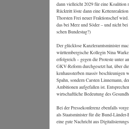
dann viel­leicht 2029 für eine Koali­ti­on
Rück­tritt lös­te dann eine Ket­ten­re­ak­ti
Thors­ten Frei neu­er Frak­ti­ons­chef wird
das bei Merz und Söder – und nicht be
schen Bundestag?)
Der glück­lo­se Kanz­ler­amts­mi­nis­ter mac
würt­tem­ber­gi­sche Kol­le­gin Nina War­ke
erfolg­reich – gegen die Pro­tes­te unter
GKV-Reform durch­ge­setzt hat, über die
ken­haus­ster­ben mas­siv beschleu­ni­gen w
Spahn, son­dern Cars­ten Lin­ne­mann, der b
Ambi­tio­nen auf­ge­fal­len ist. Ent­spre­che
wirt­schaft­li­che Bedeu­tung des Gesundh
Bei der Pres­se­kon­fe­renz eben­falls vor­
als Staats­mi­nis­ter für die Bund-Län­der-
eine gute Nach­richt aus Digi­ta­li­sie­rung