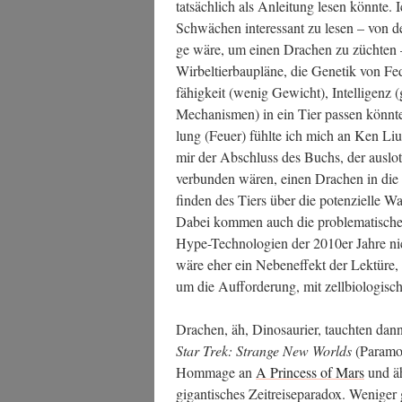
tat­säch­lich als Anlei­tung lesen könn­te.
Schwä­chen inter­es­sant zu lesen – von 
ge wäre, um einen Dra­chen zu züch­ten
Wir­bel­tier­bau­plä­ne, die Gene­tik von 
fä­hig­keit (wenig Gewicht), Intel­li­genz 
Mecha­nis­men) in ein Tier pas­sen könn­te
lung (Feu­er) fühl­te ich mich an Ken Lius
mir der Abschluss des Buchs, der aus­lo­te
ver­bun­den wären, einen Dra­chen in die
fin­den des Tiers über die poten­zi­el­le Waf
Dabei kom­men auch die pro­ble­ma­ti­sche
Hype-Tech­no­lo­gien der 2010er Jah­re nicht
wäre eher ein Neben­ef­fekt der Lek­tü­re
um die Auf­for­de­rung, mit zell­bio­lo­gi­
Dra­chen, äh, Dino­sau­ri­er, tauch­ten dann
Star Trek: Stran­ge New Worlds
(Para­mou
Hom­mage an
A Prin­cess of Mars
und äh
gigan­ti­sches Zeit­rei­se­pa­ra­dox. Weni­ge